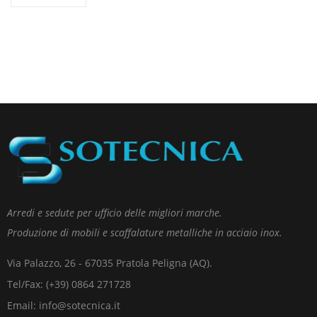
Arredi e sedute per ufficio delle migliori marche.
Produzione di mobili e scaffalature metalliche in acciaio inox.
Via Palazzo, 26 - 67035 Pratola Peligna (AQ).
Tel/Fax: (+39) 0864 271728
Email: info@sotecnica.it