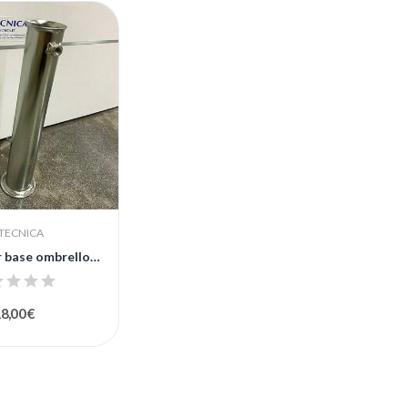
TECNICA
Tubolare per base ombrellone in acciaio zincato
8,00 €