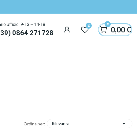
0
rio ufficio: 9-13 – 14-18
0
0,00 €
+39) 0864 271728

Rilevanza
Ordina per: