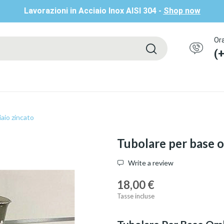
Lavorazioni in Acciaio Inox AISI 304 -
Shop now
Ora
(
aio zincato
Tubolare per base o
Write a review
18,00 €
Tasse incluse