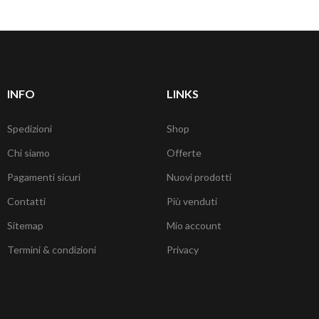
INFO
LINKS
Spedizioni
Shop
Chi siamo
Offerte
Pagamenti sicuri
Nuovi prodotti
Contatti
Più venduti
Sitemap
Mio account
Termini & condizioni
Privacy