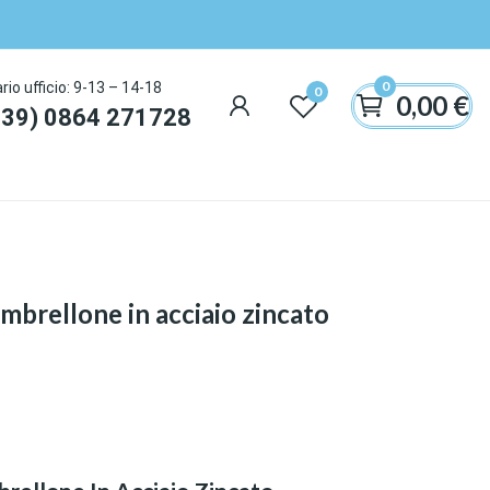
0
rio ufficio: 9-13 – 14-18
0
0,00 €
+39) 0864 271728
mbrellone in acciaio zincato