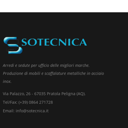
Arredi e sedute per ufficio delle migliori marche.
Produzione di mobili e scaffalature metalliche in acciaio
inox.
Via Palazzo, 26 - 67035 Pratola Peligna (AQ).
Tel/Fax: (+39) 0864 271728
Email: info@sotecnica.it