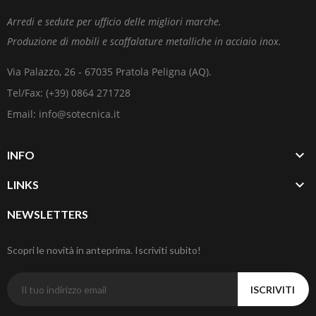
Arredi e sedute per ufficio delle migliori marche.
Produzione di mobili e scaffalature metalliche in acciaio inox.
Via Palazzo, 26 - 67035 Pratola Peligna (AQ).
Tel/Fax: (+39) 0864 271728
Email: info@sotecnica.it

INFO

LINKS
NEWSLETTERS
Scopri le novità in anteprima. Iscriviti subito!
ISCRIVITI