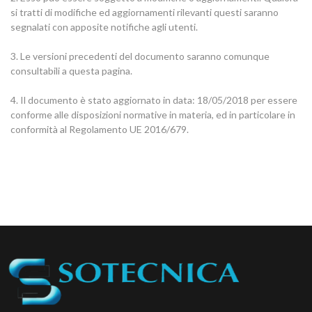
si tratti di modifiche ed aggiornamenti rilevanti questi saranno
segnalati con apposite notifiche agli utenti.
3. Le versioni precedenti del documento saranno comunque
consultabili a questa pagina.
4. Il documento è stato aggiornato in data: 18/05/2018 per essere
conforme alle disposizioni normative in materia, ed in particolare in
conformità al Regolamento UE 2016/679.