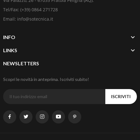
Via Palazzo, 26 - 67035 Pratola Peligna (AQ).
Tel/Fax: (+39) 0864 271728
Email: info@sotecnica.it

INFO

LINKS
NEWSLETTERS
Scopri le novità in anteprima. Iscriviti subito!
ISCRIVITI