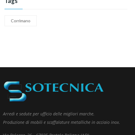
Tags
Corrimano
Arredi e sedute per ufficio delle migliori marche.
Produzione di mobili e scaffalature metalliche in acciaio inox.