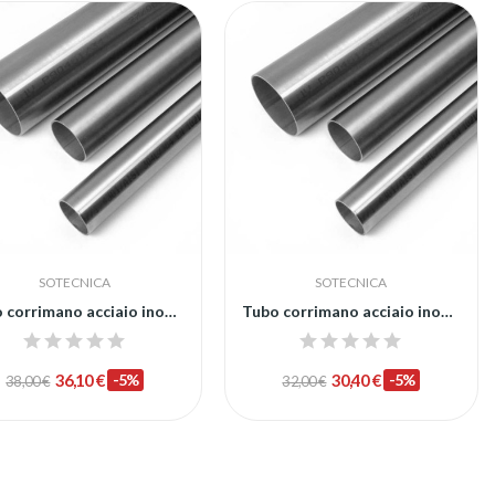
SOTECNICA
SOTECNICA
Tubo corrimano acciaio inox diametro 48.3
Tubo corrimano acciaio inox diametro 42
36,10 €
-5%
30,40 €
-5%
38,00 €
32,00 €