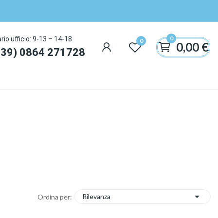
0
rio ufficio: 9-13 – 14-18
0
0,00 €
+39) 0864 271728

Rilevanza
Ordina per: