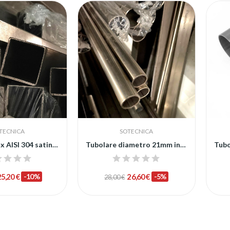
TECNICA
SOTECNICA
Tubolare Inox AISI 304 satinato - L1000 mm
Tubolare diametro 21mm inox AISI 304
25,20 €
-10%
26,60 €
-5%
28,00 €