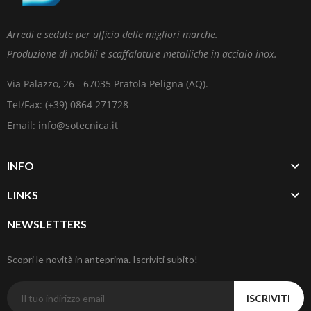
Arredi e sedute per ufficio delle migliori marche.
Produzione di mobili e scaffalature metalliche in acciaio inox.
Via Palazzo, 26 - 67035 Pratola Peligna (AQ).
Tel/Fax: (+39) 0864 271728
Email: info@sotecnica.it

INFO

LINKS
NEWSLETTERS
Scopri le novità in anteprima. Iscriviti subito!
ISCRIVITI