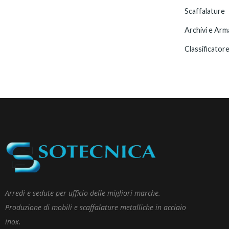
Scaffalature
Archivi e Arm
Classificator
Arredi e sedute per ufficio delle migliori marche.
Produzione di mobili e scaffalature metalliche in acciaio
inox.