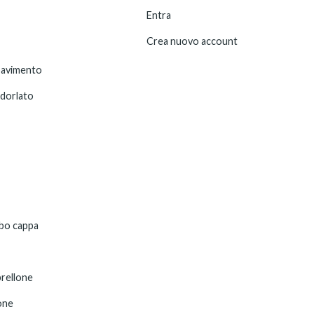
Entra
Crea nuovo account
pavimento
ndorlato
bo cappa
rellone
one