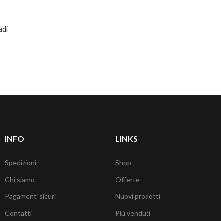
adi
e
INFO
LINKS
Spedizioni
Shop
Chi siamo
Offerte
Pagamenti sicuri
Nuovi prodotti
Contatti
Più venduti