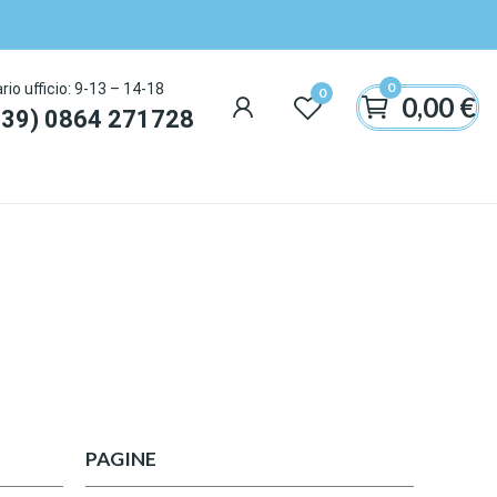
0
rio ufficio: 9-13 – 14-18
0
0,00 €
+39) 0864 271728
PAGINE